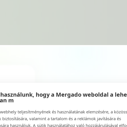
 használunk, hogy a Mergado weboldal a leh
ban m
a webhely teljesítményének és használatának elemzésére, a közös
 biztosítására, valamint a tartalom és a reklámok javítására és
sára használjuk. A sütik használatához való hozzájárulásával elfo