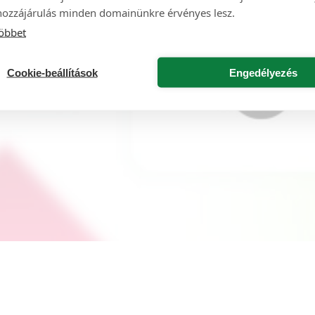
hozzájárulás minden domainünkre érvényes lesz.
öbbet
Cookie-beállítások
Engedélyezés