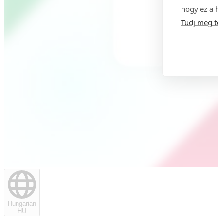
hogy ez a 
Tudj meg t
Hungarian
HU