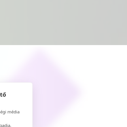
ető
ségi média
gadja,