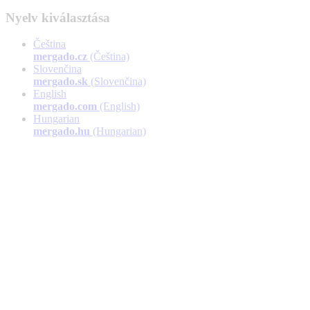
Nyelv kiválasztása
Čeština
mergado.cz
(Čeština)
Slovenčina
mergado.sk
(Slovenčina)
English
mergado.com
(English)
Hungarian
mergado.hu
(Hungarian)