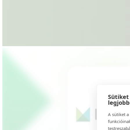
Sütiket
legjob
A sütiket 
funkcióinak
testreszabá