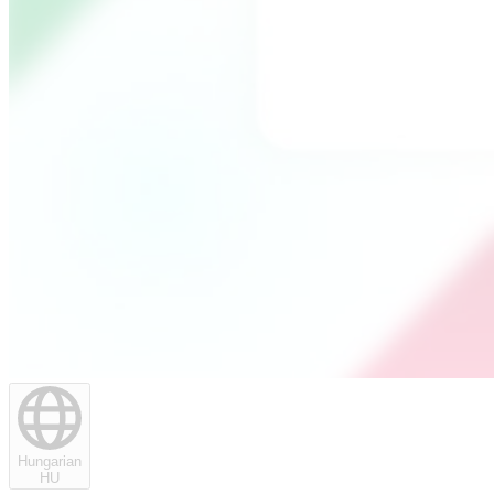
Hungarian
HU