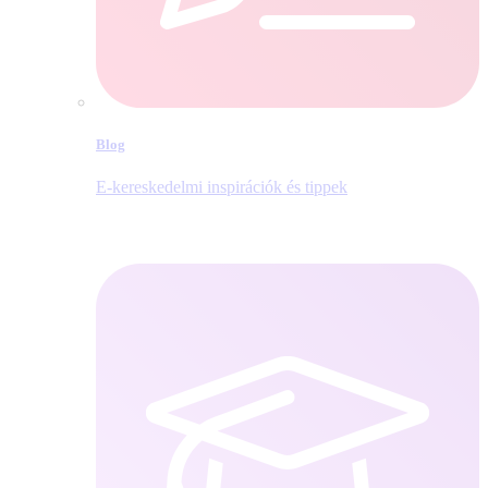
Blog
E‑kereskedelmi inspirációk és tippek