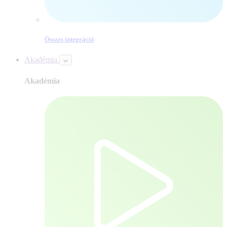
Összes integráció
Akadémia
Akadémia