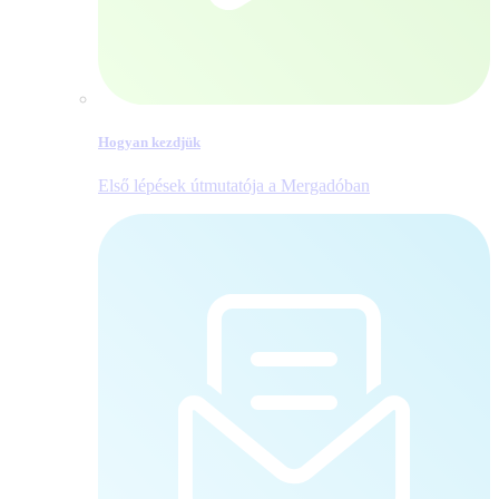
Hogyan kezdjük
Első lépések útmutatója a Mergadóban