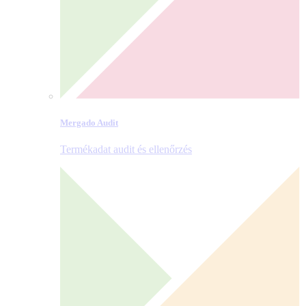
Mergado Audit
Termékadat audit és ellenőrzés