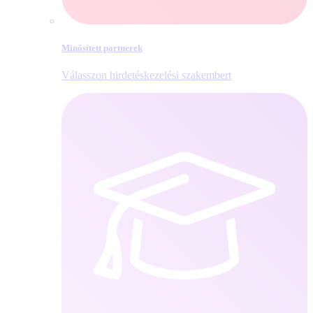
Minősített partnerek
Válasszon hirdetéskezelési szakembert