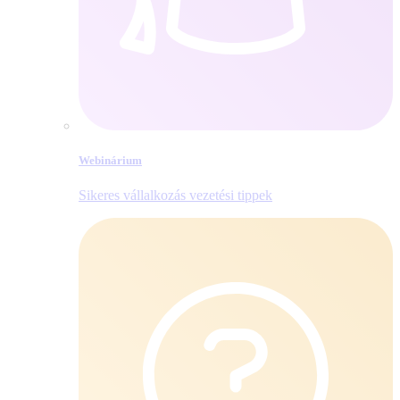
Webinárium
Sikeres vállalkozás vezetési tippek