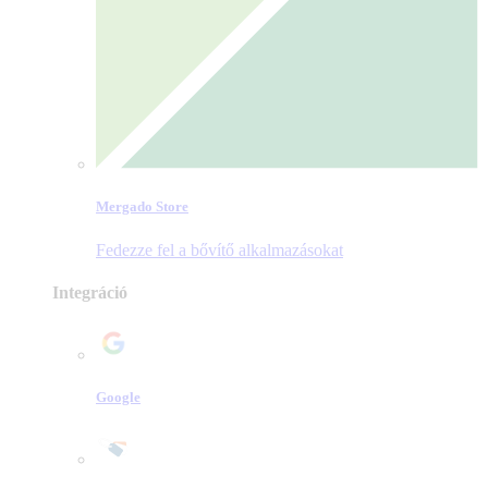
Mergado Store
Fedezze fel a bővítő alkalmazásokat
Integráció
Google