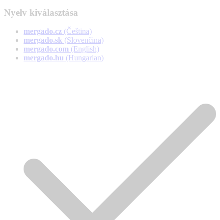
Nyelv kiválasztása
Čeština
mergado.cz
(Čeština)
Slovenčina
mergado.sk
(Slovenčina)
English
mergado.com
(English)
Hungarian
mergado.hu
(Hungarian)