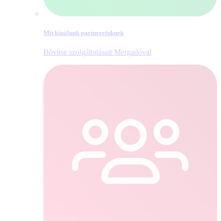
Mit kínálunk partnereinknek
Bővítse szolgáltatásait Mergadóval