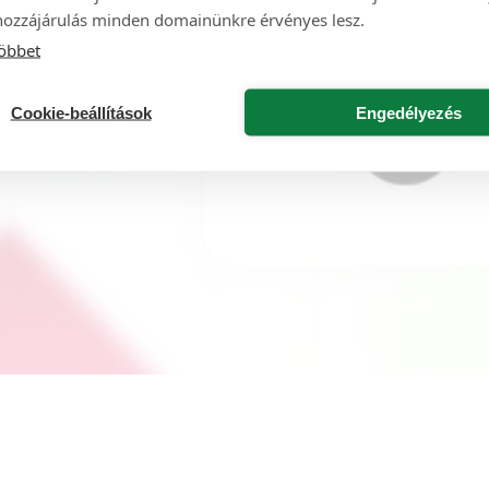
hozzájárulás minden domainünkre érvényes lesz.
öbbet
Cookie-beállítások
Engedélyezés