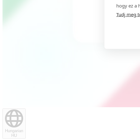
hogy ez a 
Tudj meg t
Hungarian
HU