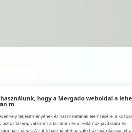
 használunk, hogy a Mergado weboldal a leh
ban m
a webhely teljesítményének és használatának elemzésére, a közös
 biztosítására, valamint a tartalom és a reklámok javítására és
sára használjuk. A sütik használatához való hozzájárulásával elfo