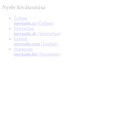
Nyelv kiválasztása
Čeština
mergado.cz
(Čeština)
Slovenčina
mergado.sk
(Slovenčina)
English
mergado.com
(English)
Hungarian
mergado.hu
(Hungarian)