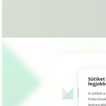
Sütiket
legjob
A sütiket 
funkcióinak
testreszabá