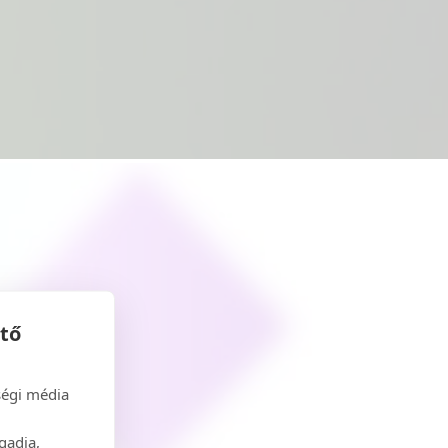
ető
ségi média
gadja,