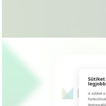
Sütiket
legjob
A sütiket 
funkcióinak
testreszabá