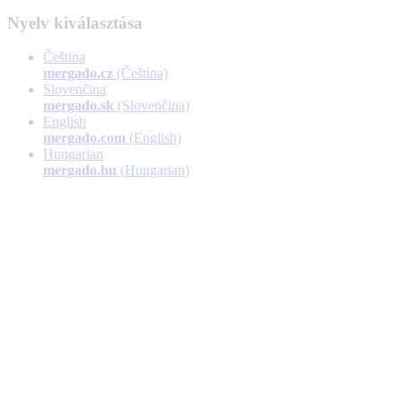
Nyelv kiválasztása
Čeština
mergado.cz
(Čeština)
Slovenčina
mergado.sk
(Slovenčina)
English
mergado.com
(English)
Hungarian
mergado.hu
(Hungarian)