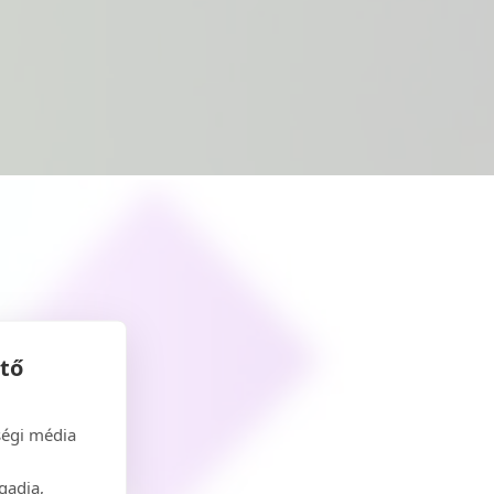
ető
ségi média
gadja,