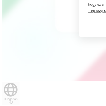
hogy ez a 
Tudj meg t
Hungarian
HU