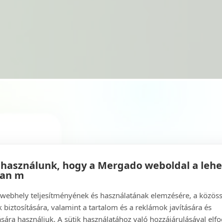
 használunk, hogy a Mergado weboldal a leh
ban m
a webhely teljesítményének és használatának elemzésére, a közös
 biztosítására, valamint a tartalom és a reklámok javítására és
sára használjuk. A sütik használatához való hozzájárulásával elfo