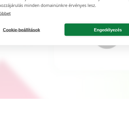
hozzájárulás minden domainünkre érvényes lesz.
öbbet
Cookie-beállítások
Engedélyezés