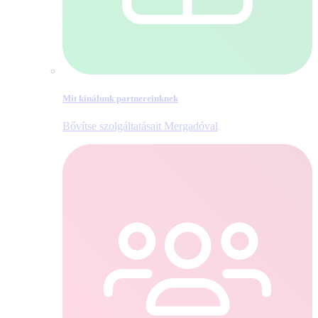
Mit kínálunk partnereinknek
Bővítse szolgáltatásait Mergadóval