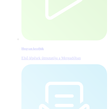
Hogyan kezdjük
Első lépések útmutatója a Mergadóban