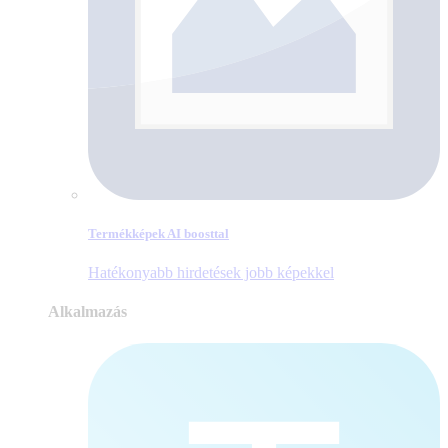
Termékképek AI boosttal
Hatékonyabb hirdetések jobb képekkel
Alkalmazás