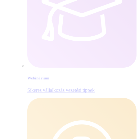
Webinárium
Sikeres vállalkozás vezetési tippek