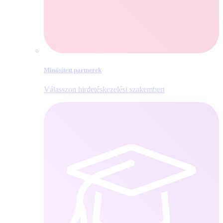
Minősített partnerek
Válasszon hirdetéskezelési szakembert