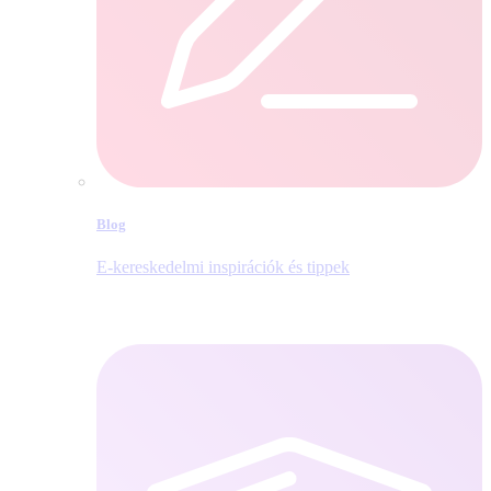
Blog
E‑kereskedelmi inspirációk és tippek