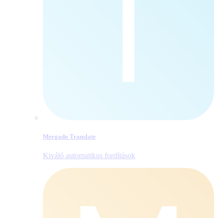
Mergado Translate
Kiváló automatikus fordítások