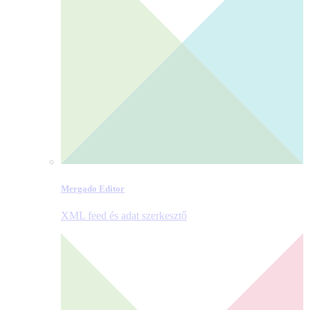
Mergado Editor
XML feed és adat szerkesztő