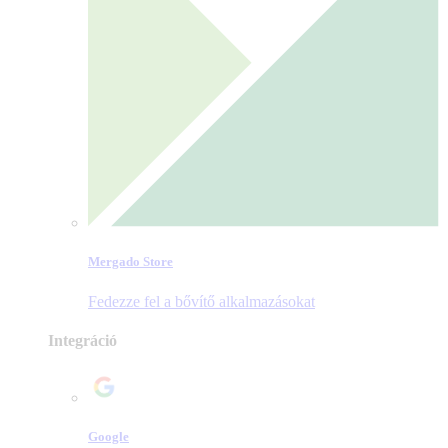
Mergado Store
Fedezze fel a bővítő alkalmazásokat
Integráció
Google