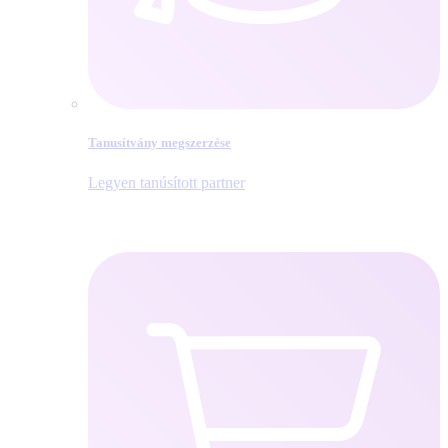
Tanusítvány megszerzése
Legyen tanúsított partner