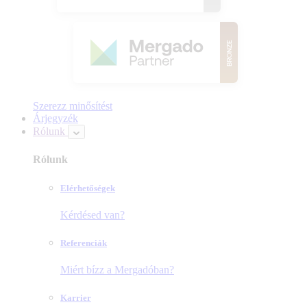
Szerezz minősítést
Árjegyzék
Rólunk
Rólunk
Elérhetőségek
Kérdésed van?
Referenciák
Miért bízz a Mergadóban?
Karrier