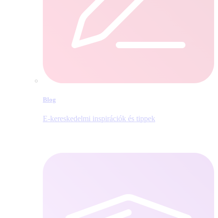
Blog
E‑kereskedelmi inspirációk és tippek