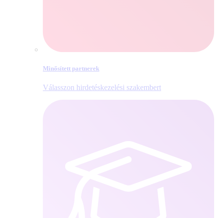
Minősített partnerek
Válasszon hirdetéskezelési szakembert