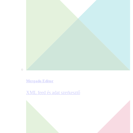
Mergado Editor
XML feed és adat szerkesztő