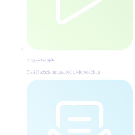
Hogyan kezdjük
Első lépések útmutatója a Mergadóban