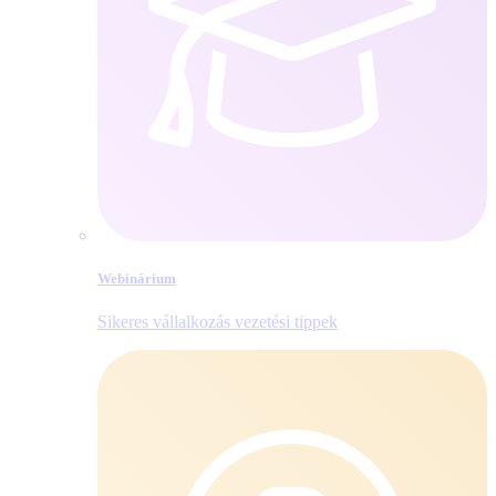
Webinárium
Sikeres vállalkozás vezetési tippek