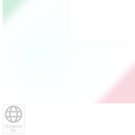
Hungarian
HU