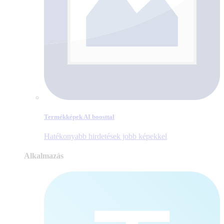
Termékképek AI boosttal
Hatékonyabb hirdetések jobb képekkel
Alkalmazás