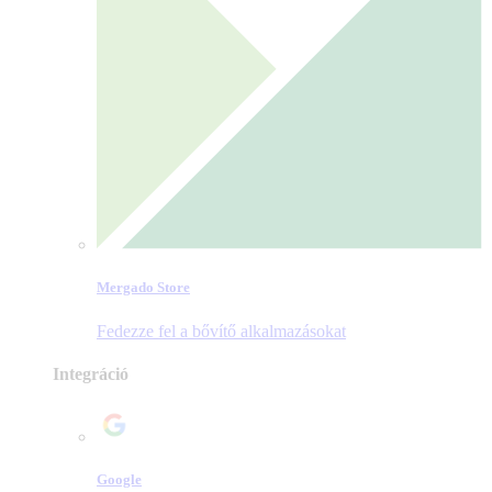
Mergado Store
Fedezze fel a bővítő alkalmazásokat
Integráció
Google