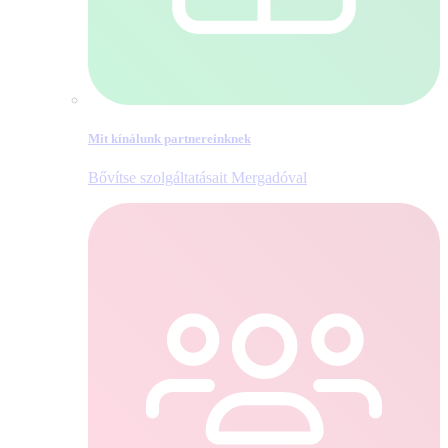
Mit kínálunk partnereinknek
Bővítse szolgáltatásait Mergadóval