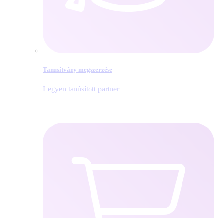
Tanusítvány megszerzése
Legyen tanúsított partner