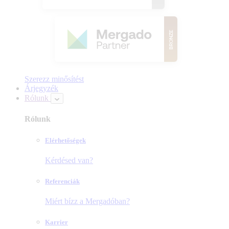
Szerezz minősítést
Árjegyzék
Rólunk
Rólunk
Elérhetőségek
Kérdésed van?
Referenciák
Miért bízz a Mergadóban?
Karrier