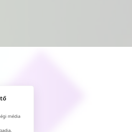
ető
ségi média
gadja,