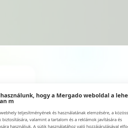
 használunk, hogy a Mergado weboldal a leh
ban m
a webhely teljesítményének és használatának elemzésére, a közös
 biztosítására, valamint a tartalom és a reklámok javítására és
sára használjuk. A sütik használatához való hozzájárulásával elfo