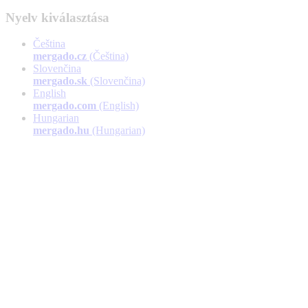
Nyelv kiválasztása
Čeština
mergado.cz
(Čeština)
Slovenčina
mergado.sk
(Slovenčina)
English
mergado.com
(English)
Hungarian
mergado.hu
(Hungarian)