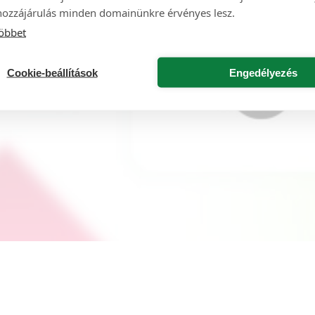
hozzájárulás minden domainünkre érvényes lesz.
öbbet
Cookie-beállítások
Engedélyezés