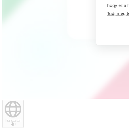
hogy ez a 
Tudj meg t
Hungarian
HU