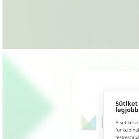
Sütiket
legjob
A sütiket 
funkcióinak
testreszabá