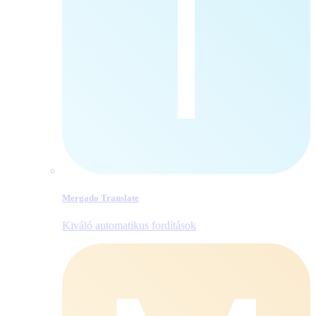
Mergado Translate
Kiváló automatikus fordítások