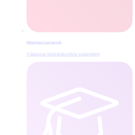
Minősített partnerek
Válasszon hirdetéskezelési szakembert