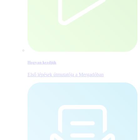
Hogyan kezdjük
Első lépések útmutatója a Mergadóban