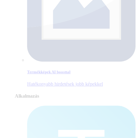
Termékképek AI boosttal
Hatékonyabb hirdetések jobb képekkel
Alkalmazás