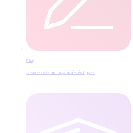
Blog
E‑kereskedelmi inspirációk és tippek