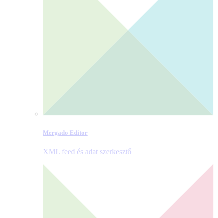
Mergado Editor
XML feed és adat szerkesztő