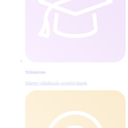
Webinárium
Sikeres vállalkozás vezetési tippek