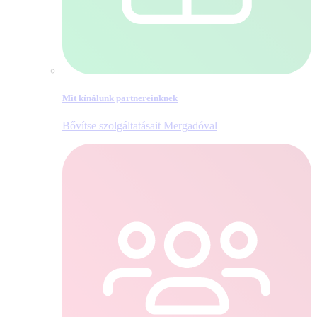
Mit kínálunk partnereinknek
Bővítse szolgáltatásait Mergadóval