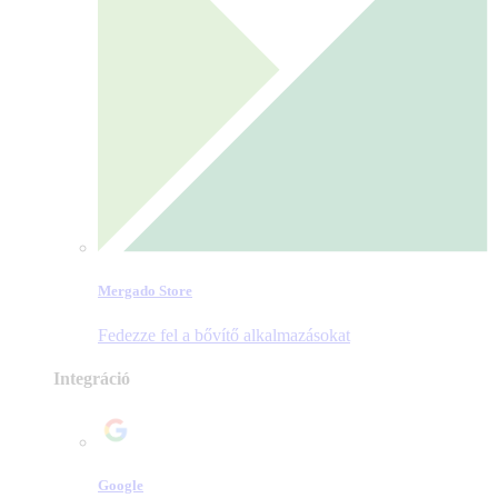
Mergado Store
Fedezze fel a bővítő alkalmazásokat
Integráció
Google