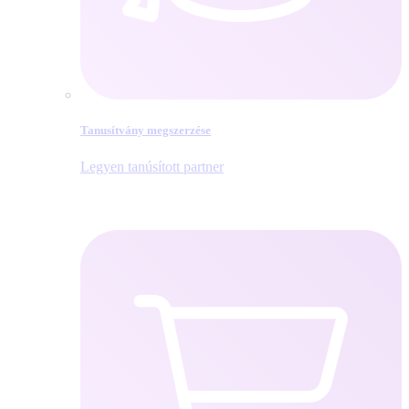
Tanusítvány megszerzése
Legyen tanúsított partner