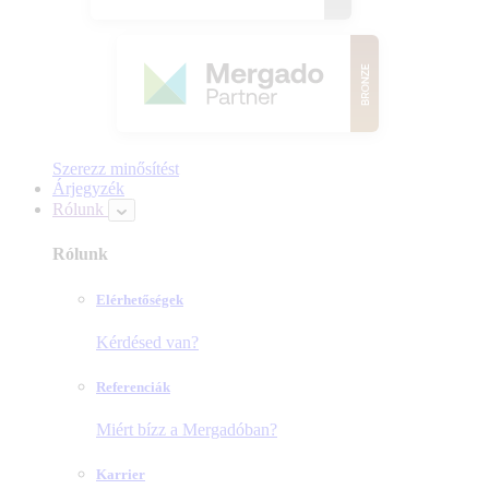
Szerezz minősítést
Árjegyzék
Rólunk
Rólunk
Elérhetőségek
Kérdésed van?
Referenciák
Miért bízz a Mergadóban?
Karrier