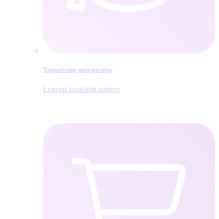
Tanusítvány megszerzése
Legyen tanúsított partner