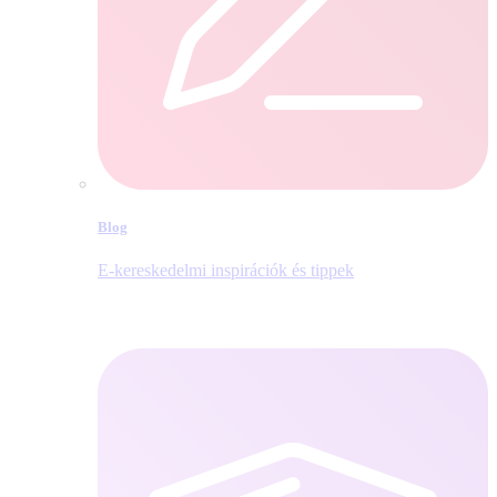
Blog
E‑kereskedelmi inspirációk és tippek