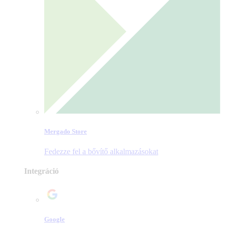
Mergado Store
Fedezze fel a bővítő alkalmazásokat
Integráció
Google