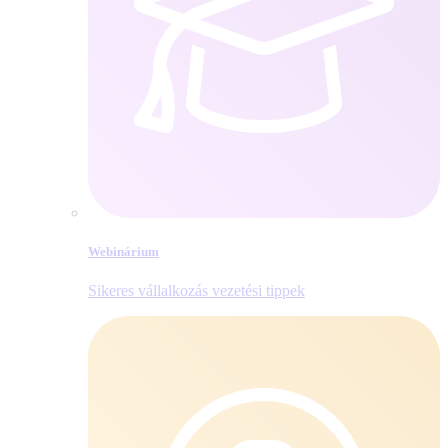
Webinárium
Sikeres vállalkozás vezetési tippek