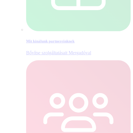
Mit kínálunk partnereinknek
Bővítse szolgáltatásait Mergadóval