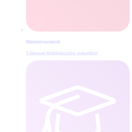
Minősített partnerek
Válasszon hirdetéskezelési szakembert