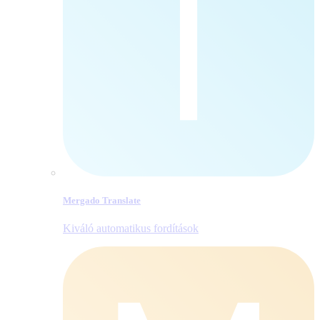
Mergado Translate
Kiváló automatikus fordítások