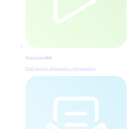
Hogyan kezdjük
Első lépések útmutatója a Mergadóban