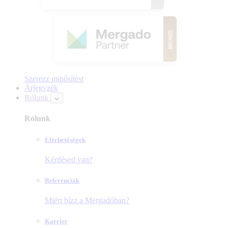
Szerezz minősítést
Árjegyzék
Rólunk
Rólunk
Elérhetőségek
Kérdésed van?
Referenciák
Miért bízz a Mergadóban?
Karrier