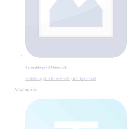
Termékképek AI boosttal
Hatékonyabb hirdetések jobb képekkel
Alkalmazás