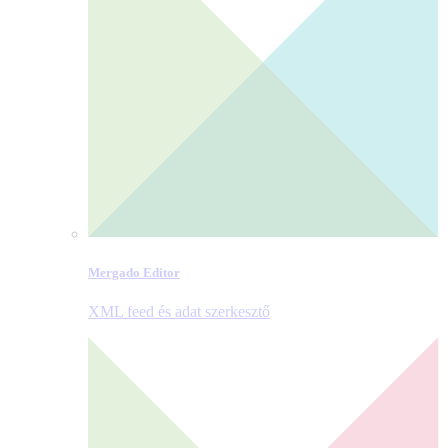
Mergado Editor
XML feed és adat szerkesztő