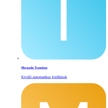
Mergado Translate
Kiváló automatikus fordítások