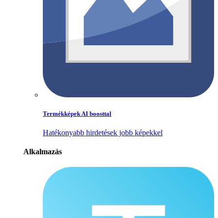
Termékképek AI boosttal
Hatékonyabb hirdetések jobb képekkel
Alkalmazás