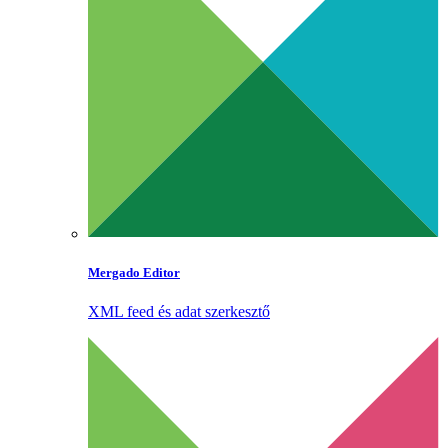
Mergado Editor
XML feed és adat szerkesztő