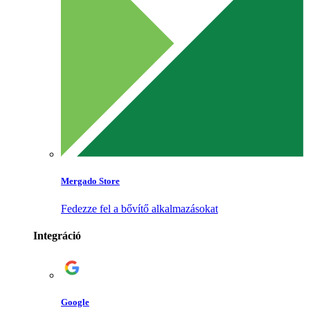
Mergado Store
Fedezze fel a bővítő alkalmazásokat
Integráció
Google