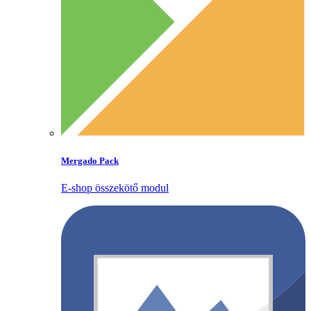
Mergado Pack
E‑shop összekötő modul