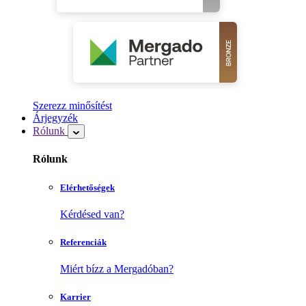
Szerezz minősítést
Árjegyzék
Rólunk
Rólunk
Elérhetőségek
Kérdésed van?
Referenciák
Miért bízz a Mergadóban?
Karrier