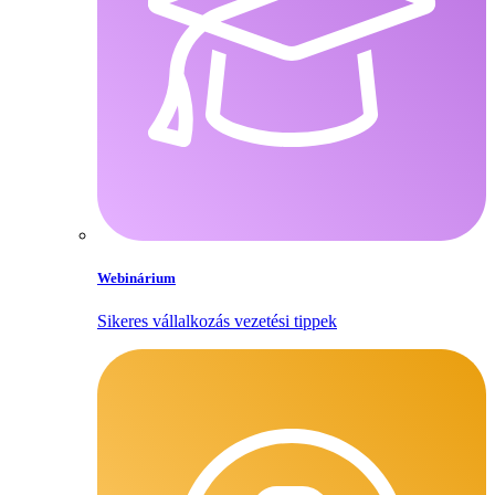
Webinárium
Sikeres vállalkozás vezetési tippek