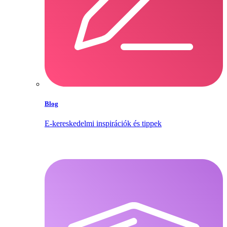
Blog
E‑kereskedelmi inspirációk és tippek