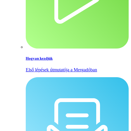
Hogyan kezdjük
Első lépések útmutatója a Mergadóban