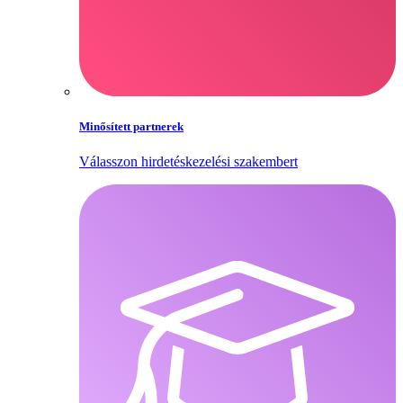
Minősített partnerek
Válasszon hirdetéskezelési szakembert